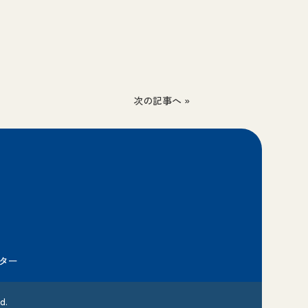
次の記事へ »
ター
d.